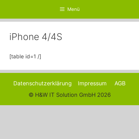
Zum
Menü
Inhalt
springen
iPhone 4/4S
[table id=1 /]
Datenschutzerklärung
Impressum
AGB
© H&W IT Solution GmbH 2026